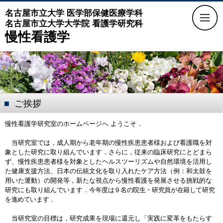
名古屋市立大学 医学部保健医療学科
名古屋市立大学大学院 看護学研究科
慢性看護学
ご挨拶
慢性看護学研究室のホームページへ ようこそ．
当研究室では，成人期から老年期の慢性疾患患者様および看護職を対
象とした研究に取り組んでいます．さらに，従来の臨床研究にとどまら
ず、慢性疾患患者様を対象としたヘルスツーリズムや自然環境を活用し
た健康支援方法、日本の伝統文化を取り入れたケア方法（例：和太鼓を
用いた運動）の開発等，新たな視点から慢性看護を発展させる挑戦的な
研究にも取り組んでいます．
今年度は９名の院生・研究員が在籍して研究
を進めています．
当研究室の目標は，研究成果を現場に還元し「実践に変革をもたらす